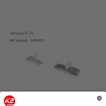
TerraGrif PL
Réf. produit : 2004102