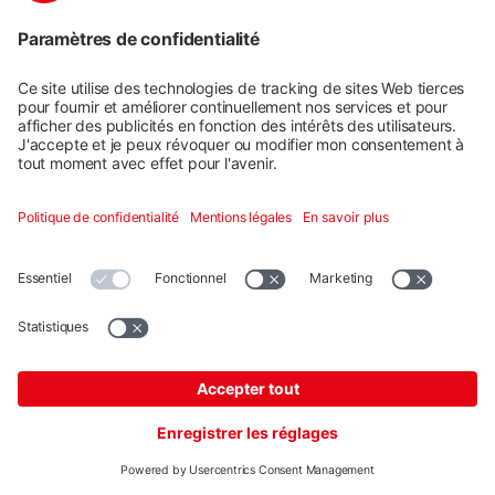
TerraGrif K2U17 Portrait
Réf. produit : 2000056