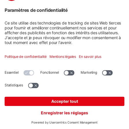
K2 Clamp EC 25-40, noir anodisé
Réf. produit : 2004545