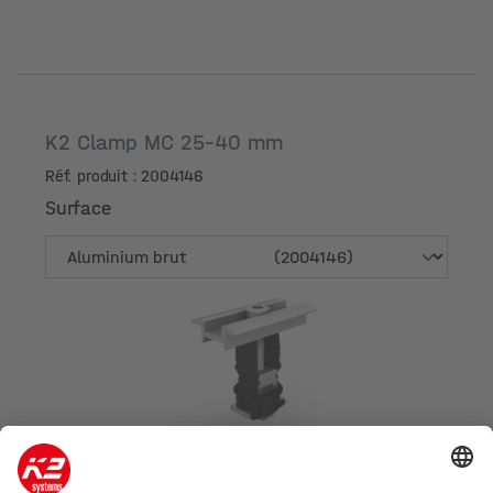
K2 Clamp MC 25-40 mm
Réf. produit : 2004146
Surface
Surface