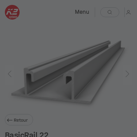
Menu
Retour
BasicRail 22