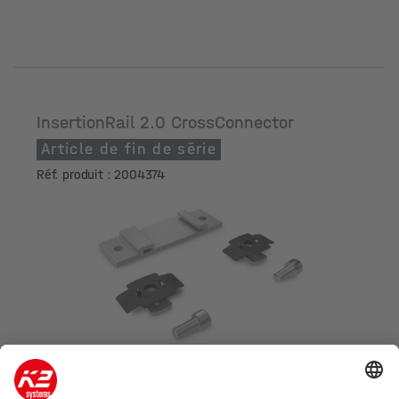
InsertionRail 2.0 CrossConnector
Article de fin de série
Réf. produit : 2004374