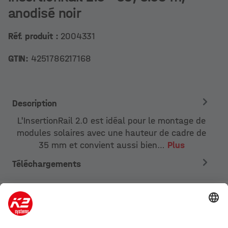
anodisé noir
Réf. produit :
2004331
GTIN:
4251786217168
Description
L'InsertionRail 2.0 est idéal pour le montage de
modules solaires avec une hauteur de cadre de
35 mm et convient aussi bien…
Plus
Téléchargements