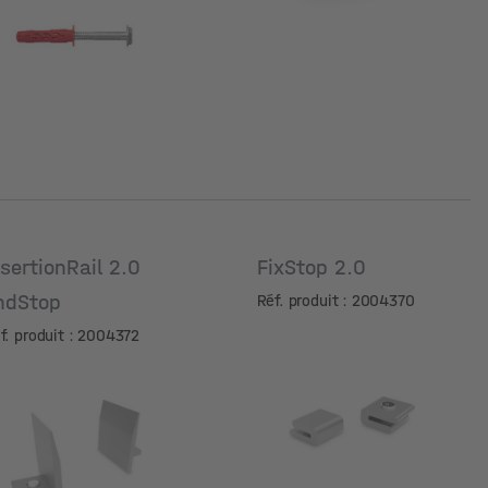
atériau
nsertionRail 2.0
FixStop 2.0
ndStop
Réf. produit : 2004370
f. produit : 2004372