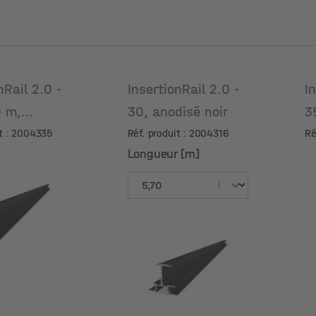
nRail 2.0 -
InsertionRail 2.0 -
I
0 m,
30, anodisé noir
3
 noir
a
it : 2004335
Réf. produit : 2004316
Ré
Longueur [m]
Longueur [m]