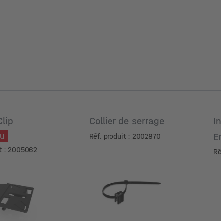
M
Clip
Collier de serrage
I
au
E
Réf. produit : 2002870
it : 2005062
Ré