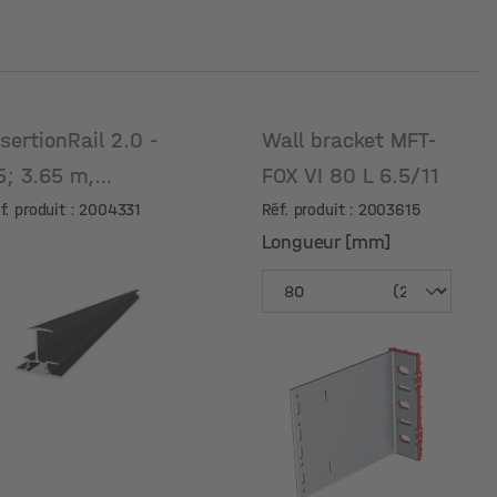
nsertionRail 2.0 -
Wall bracket MFT-
5; 3.65 m,
FOX VI 80 L 6.5/11
nodisé noir
f. produit : 2004331
Réf. produit : 2003615
Longueur [mm]
Longueur [mm]