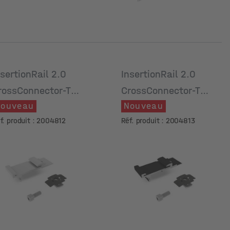
nsertionRail 2.0
InsertionRail 2.0
rossConnector-T
CrossConnector-T
Nouveau
Nouveau
et
Set, anodisé noir
f. produit : 2004812
Réf. produit : 2004813