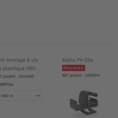
ilti Ancrage à vis
Alpha PV-Clip
Nouveau
n plastique HRD-H
Réf. produit : 2005041
0x80 mm
f. produit : 2004533
atériau