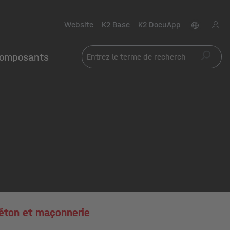
Website
K2 Base
K2 DocuApp
omposants
éton et maçonnerie