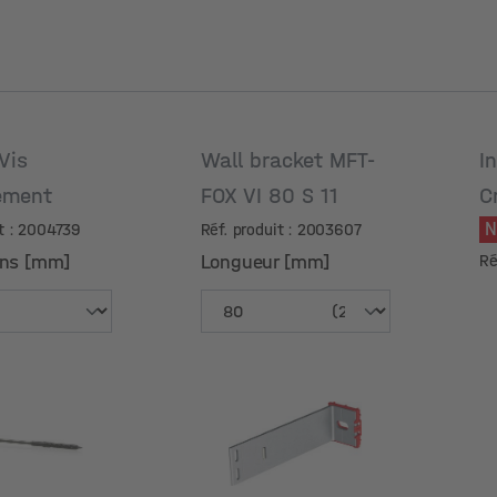
Vis
Wall bracket MFT-
I
tement
FOX VI 80 S 11
C
S
it : 2004739
Réf. produit : 2003607
ons [mm]
Longueur [mm]
Ré
ons [mm]
Longueur [mm]