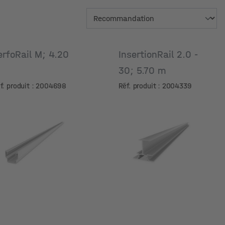
erfoRail M; 4.20
InsertionRail 2.0 -
m
30; 5.70 m
f. produit : 2004698
Réf. produit : 2004339