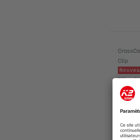
CrossCo
Clip
Nouve
Réf. produ