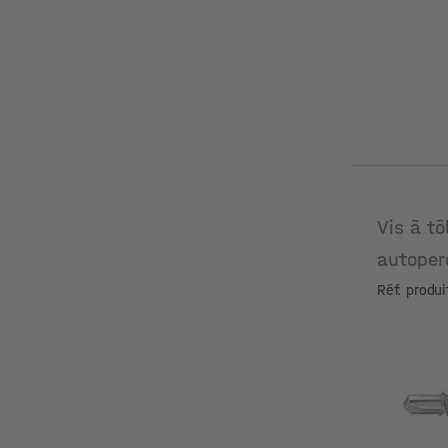
Vis à tô
autoper
hexagon
Réf. produ