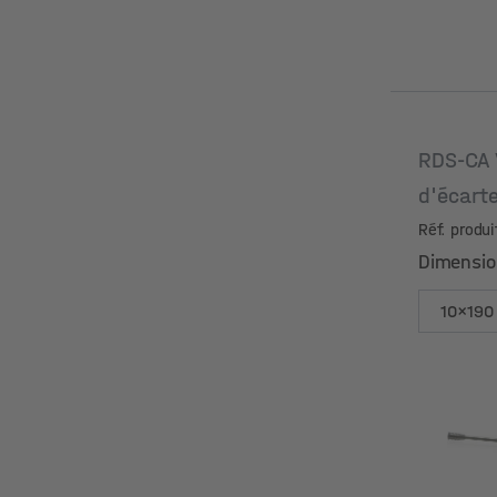
RDS-CA 
d'écar
Réf. produ
Dimensi
Dimensi