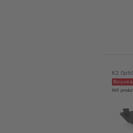
K2 Opti
Nouve
Réf. produ