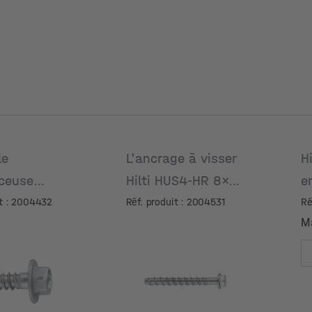
le
L'ancrage à visser
H
ceuse
Hilti HUS4-HR 8x75
e
ale 5,5 x19
25/15
1
it : 2004432
Réf. produit : 2004531
Ré
M