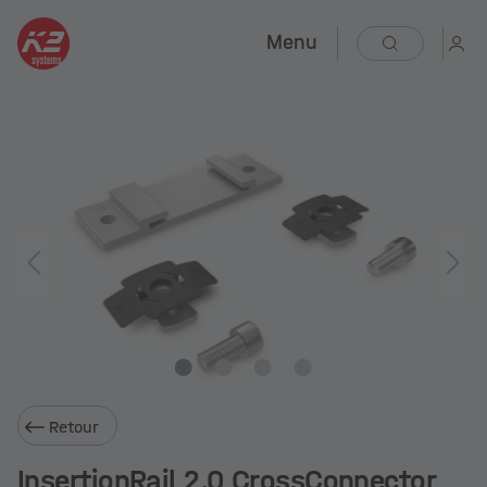
Menu
Retour
InsertionRail 2.0 CrossConnector