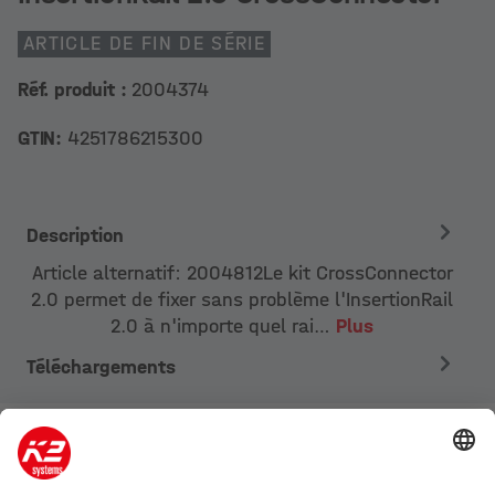
ARTICLE DE FIN DE SÉRIE
Réf. produit :
2004374
GTIN:
4251786215300
Description
Article alternatif: 2004812Le kit CrossConnector
2.0 permet de fixer sans problème l'InsertionRail
2.0 à n'importe quel rai…
Plus
Téléchargements