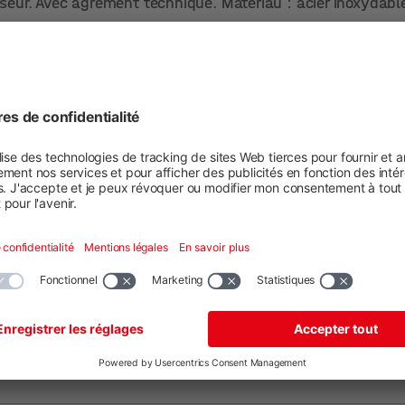
seur. Avec agrément technique. Matériau : acier inoxydabl
e - 8
 A2, EPDM