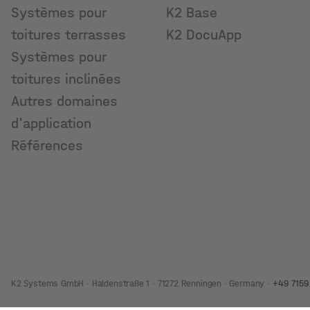
Systèmes pour
K2 Base
toitures terrasses
K2 DocuApp
Systèmes pour
toitures inclinées
Autres domaines
d'application
Références
K2 Systems GmbH · Haldenstraße 1 · 71272 Renningen · Germany ·
+49 7159