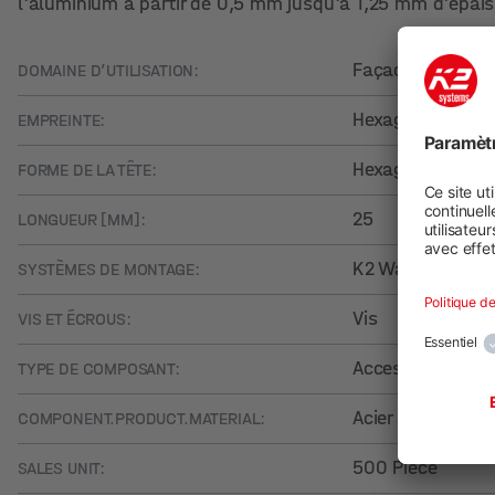
l'aluminium à partir de 0,5 mm jusqu'à 1,25 mm d'épais
Façade
DOMAINE D’UTILISATION:
Hexagone extern
EMPREINTE:
Hexagonal
FORME DE LA TÊTE:
25
LONGUEUR [MM]:
K2 WallPV
SYSTÈMES DE MONTAGE:
Vis
VIS ET ÉCROUS:
Accessoires
TYPE DE COMPOSANT:
Acier inoxydable
COMPONENT.PRODUCT.MATERIAL:
500 Pièce
SALES UNIT: