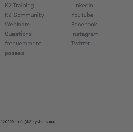
K2 Training
LinkedIn
K2 Community
YouTube
Webinare
Facebook
Questions
Instagram
frequemment
Twitter
posées
 420590
·
info@k2-systems.com