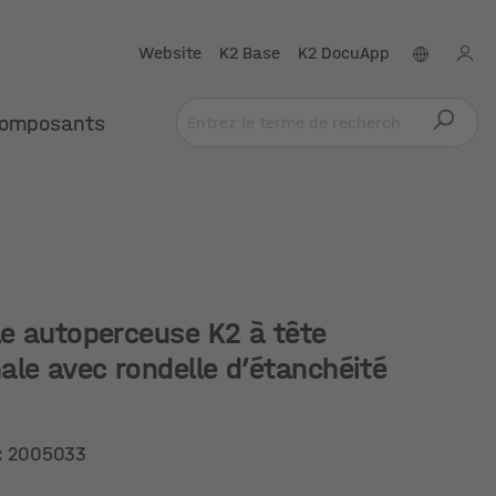
Website
K2 Base
K2 DocuApp
omposants
le autoperceuse K2 à tête
ale avec rondelle d’étanchéité
:
2005033