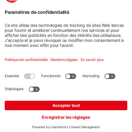
Systèmes de montage
Services numériques
Formation et soutien
Social media
Contact
Additional
K2 Systems GmbH · Haldenstraße 1 · 71272 Renningen ·
Germany ·
+49 7159 420590
·
info@k2-systems.com