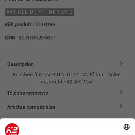
ARTICLE DE FIN DE SÉRIE
Réf. produit :
2001196
GTIN:
4251786205677
Description
Bouchon à ressort DIN 11024. Matériau : Acier
inoxydable A2-AISI304
Téléchargements
Articles compatibles