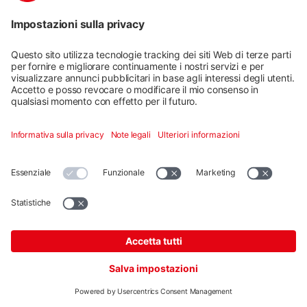
Set Congiuntore SolidRail Medium / Alpin
Codice prodotto: 1004109