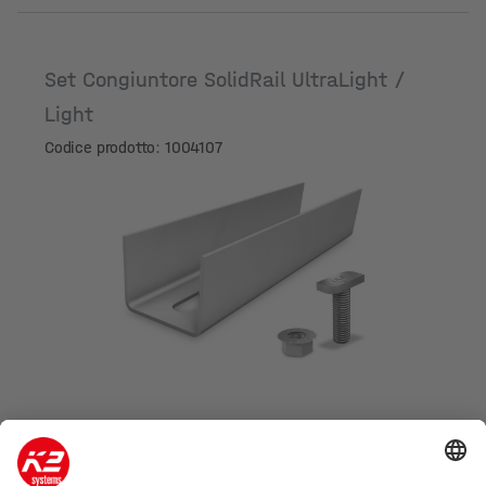
Set Congiuntore SolidRail UltraLight /
Light
Codice prodotto: 1004107