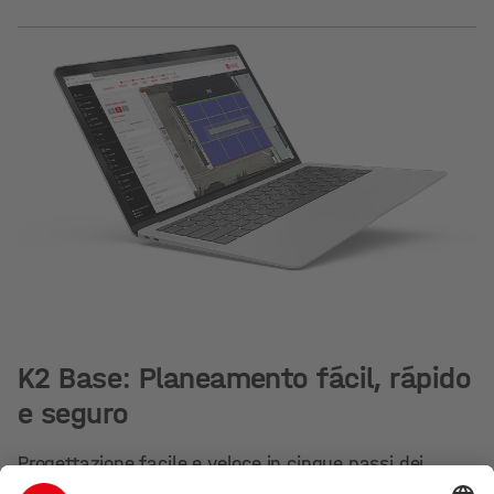
K2 Base: Planeamento fácil, rápido
e seguro
Progettazione facile e veloce in cinque passi dei