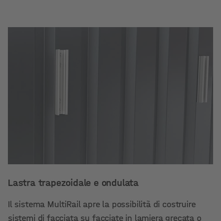
Lastra trapezoidale e ondulata
Il sistema MultiRail apre la possibilità di costruire
sistemi di facciata su facciate in lamiera grecata o