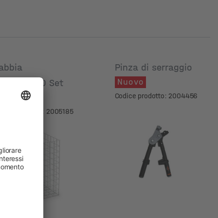
abbia
Pinza di serraggio
Nuovo
00x50x100 Set
Codice prodotto: 2004456
uovo
dice prodotto: 2005185