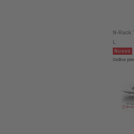
N-Rack 
L
Nuovo
Codice pr