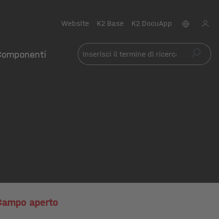
Website
K2 Base
K2 DocuApp
Componenti
Campo aperto