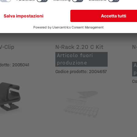
V-Clip
N-Rack 2.20 C Kit
N
Articolo fuori
produzione
dotto: 2005041
A
Codice prodotto: 2004657
p
Co