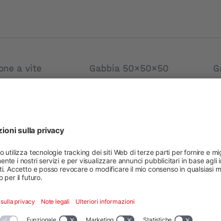
one a vite
Gabbia 50x50x50
G
Set
1
Nuovo
N
dotto: 2005095
Codice prodotto: 2005184
Co