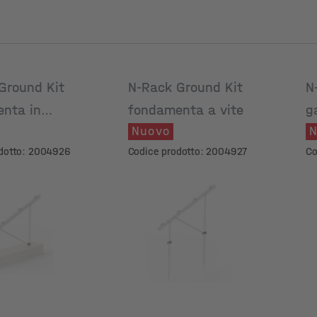
Ground Kit
N-Rack Ground Kit
N
nta in
fondamenta a vite
g
Nuovo
N
ruzzo
odotto: 2004926
Codice prodotto: 2004927
Co