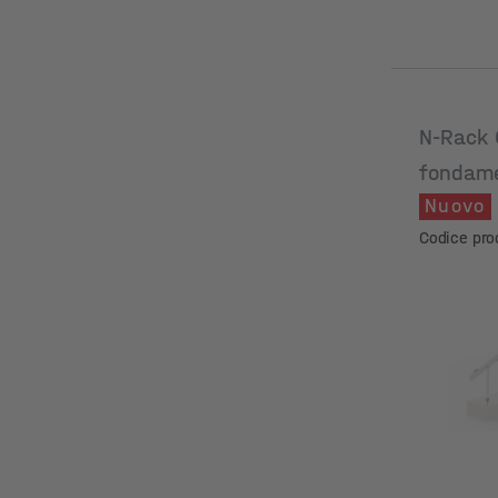
N-Rack 
fondame
Nuovo
calcest
Codice pr