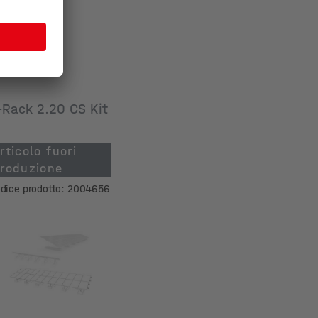
-Rack 2.20 CS Kit
rticolo fuori
roduzione
dice prodotto: 2004656