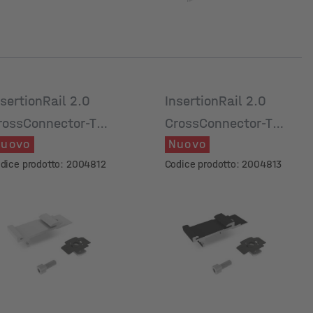
nsertionRail 2.0
InsertionRail 2.0
rossConnector-T
CrossConnector-T
uovo
Nuovo
et
Set, anodizzato
dice prodotto: 2004812
Codice prodotto: 2004813
nero