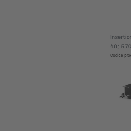
Insertio
40; 5.7
anodizz
Codice pro