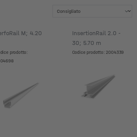
erfoRail M; 4.20
InsertionRail 2.0 -
m
30; 5.70 m
dice prodotto:
Codice prodotto: 2004339
004698