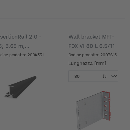
nsertionRail 2.0 -
Wall bracket MFT-
5; 3.65 m,
FOX VI 80 L 6.5/11
nodizzato nero
dice prodotto: 2004331
Codice prodotto: 2003615
Lunghezza [mm]
Lunghezza [mm]