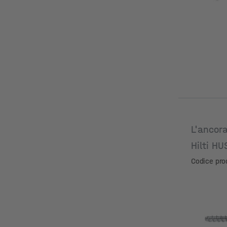
L'ancora
Hilti H
25/15
Codice pro