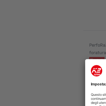
PerfoRa
foratur
Nuovo
Codice pro