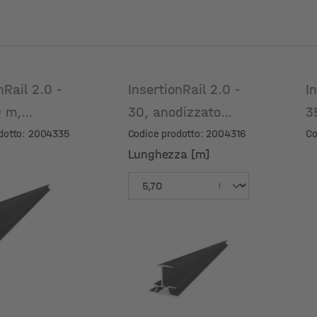
nRail 2.0 -
InsertionRail 2.0 -
I
0 m,
30, anodizzato
3
ato nero
nero
a
dotto: 2004335
Codice prodotto: 2004316
Co
Lunghezza [m]
Lunghezza [m]