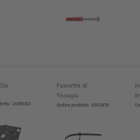
Materiale
Clip
Fascetta di
I
fissagio
E
dotto: 2005062
Codice prodotto: 2002870
Co