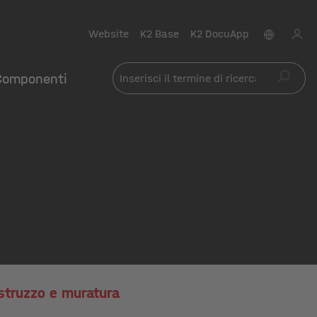
Website
K2 Base
K2 DocuApp
Componenti
struzzo e muratura