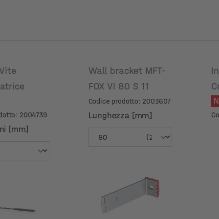
Vite
Wall bracket MFT-
I
iatrice
FOX VI 80 S 11
C
N
S
Codice prodotto: 2003607
dotto: 2004739
Lunghezza [mm]
Co
ni [mm]
ni [mm]
Lunghezza [mm]