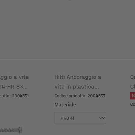
ggio a vite
Hilti Ancoraggio a
C
US4-HR 8x75
vite in plastica
C
N
HRD-H 10x80 mm
dotto: 2004531
Codice prodotto: 2004533
Materiale
Co