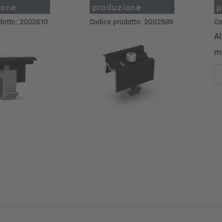
ione
produzione
p
dotto: 2002610
Codice prodotto: 2002589
Co
Al
m
Al
m