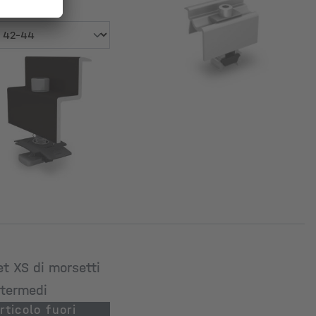
odulo [mm]
tezza del telaio del
odulo [mm]
et XS di morsetti
ntermedi
rticolo fuori