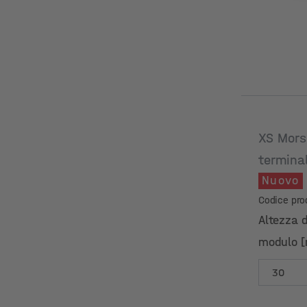
XS Mors
termina
Nuovo
Codice pro
Altezza d
modulo 