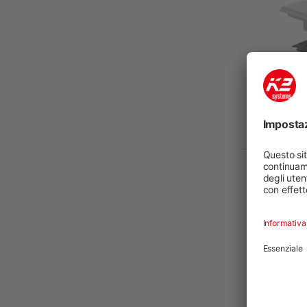
Altezza d
modulo 
Morsett
Articol
produz
Codice pro
Altezza d
modulo 