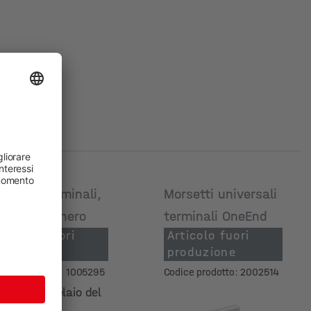
orsetti terminali,
Morsetti universali
nodizzato nero
terminali OneEnd
rticolo fuori
Articolo fuori
roduzione
produzione
dice prodotto: 1005295
Codice prodotto: 2002514
tezza del telaio del