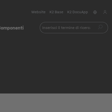
Website
K2 Base
K2 DocuApp
Componenti