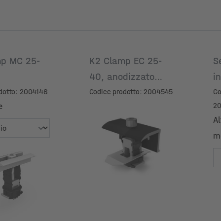
p MC 25-
K2 Clamp EC 25-
S
40, anodizzato
i
nero
dotto: 2004146
Codice prodotto: 2004545
Co
e
2
Al
m
e
Al
m