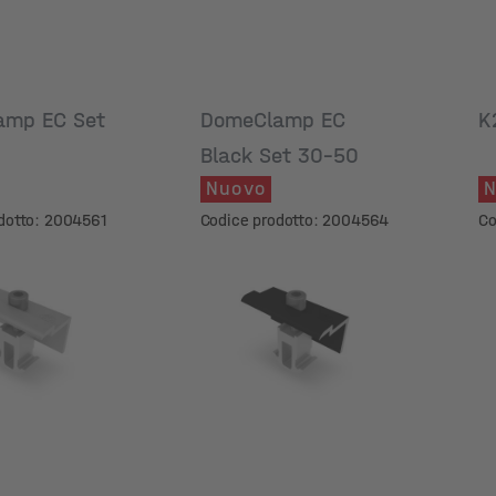
amp EC Set
DomeClamp EC
K
Black Set 30-50
Nuovo
N
dotto: 2004561
Codice prodotto: 2004564
Co