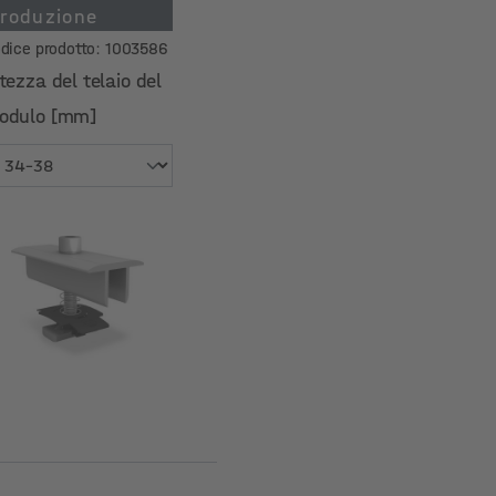
roduzione
dice prodotto: 1003586
tezza del telaio del
odulo [mm]
tezza del telaio del
odulo [mm]