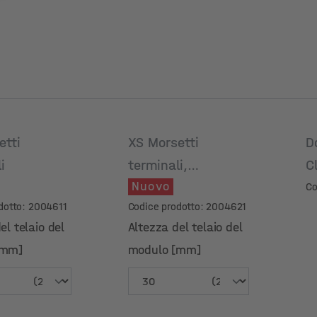
etti
XS Morsetti
D
li
terminali,
C
Nuovo
anodizzato nero
Co
dotto: 2004611
Codice prodotto: 2004621
el telaio del
Altezza del telaio del
[mm]
modulo [mm]