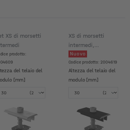
et XS di morsetti
XS di morsetti
ntermedi
intermedi,
Nuovo
anodizzato nero
dice prodotto:
004609
Codice prodotto: 2004619
tezza del telaio del
Altezza del telaio del
odulo [mm]
modulo [mm]
tezza del telaio del
Altezza del telaio del
odulo [mm]
modulo [mm]