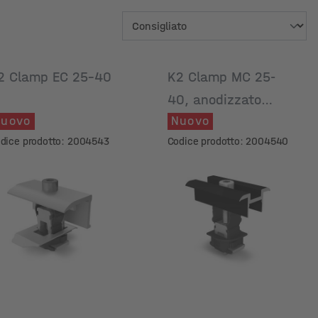
2 Clamp EC 25-40
K2 Clamp MC 25-
40, anodizzato
uovo
Nuovo
nero
dice prodotto: 2004543
Codice prodotto: 2004540