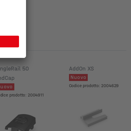
ingleRail 50
AddOn XS
Nuovo
ndCap
Codice prodotto: 2004629
uovo
dice prodotto: 2004911