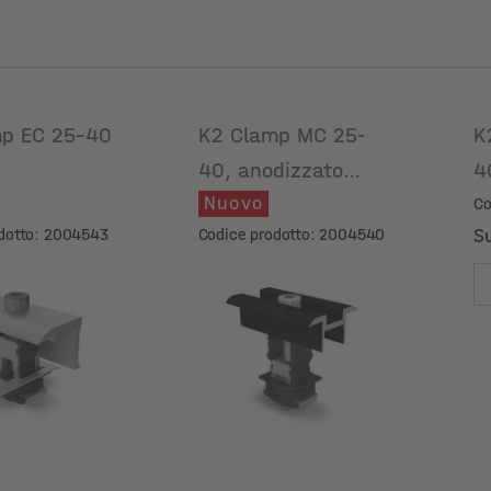
mp EC 25-40
K2 Clamp MC 25-
K
40, anodizzato
4
Nuovo
nero
Co
dotto: 2004543
Codice prodotto: 2004540
Su
Su