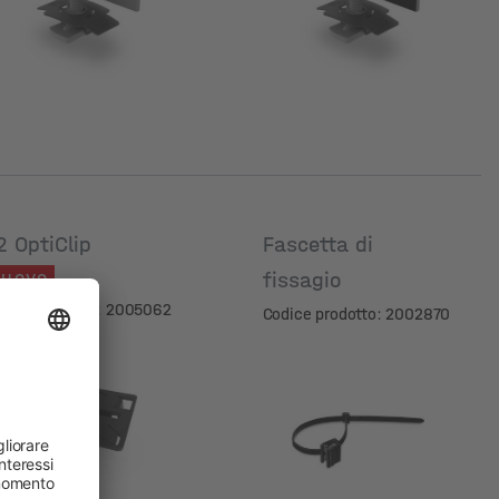
2 OptiClip
Fascetta di
uovo
fissagio
dice prodotto: 2005062
Codice prodotto: 2002870