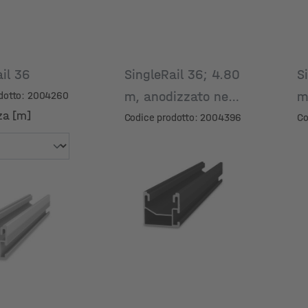
ail 36
SingleRail 36; 4.80
S
m, anodizzato nero
odotto: 2004260
za [m]
Codice prodotto: 2004396
Co
za [m]