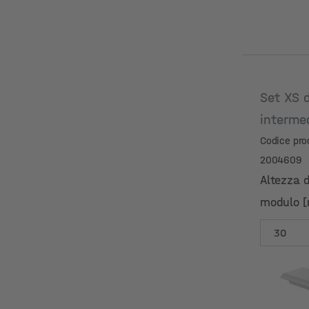
Set XS d
interme
Codice pro
2004609
Altezza d
modulo 
Altezza d
modulo 