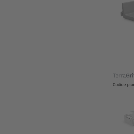
Diametro 
TerraGr
Codice pro