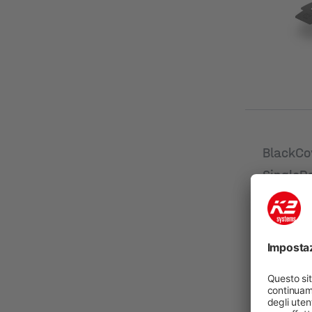
BlackCo
SingleR
Nuovo
Codice pro