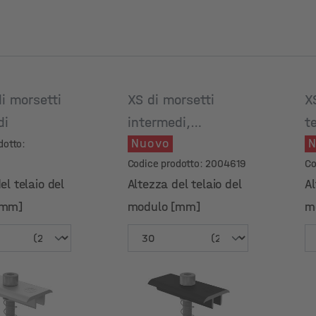
i morsetti
XS di morsetti
X
di
intermedi,
t
Nuovo
N
anodizzato nero
dotto:
Codice prodotto: 2004619
Co
el telaio del
Altezza del telaio del
Al
[mm]
modulo [mm]
m
el telaio del
Altezza del telaio del
Al
[mm]
modulo [mm]
m