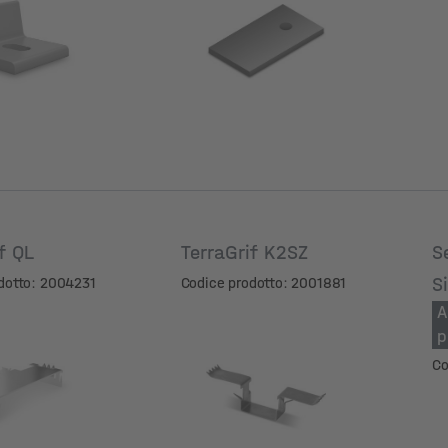
del foro
Diametro del foro
if QL
TerraGrif K2SZ
S
S
dotto: 2004231
Codice prodotto: 2001881
A
p
Co