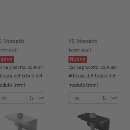
S Morsetti
XS Morsetti
erminali
terminali,
uovo
Nuovo
anodizzato nero
dice prodotto: 2004611
Codice prodotto: 2004621
tezza del telaio del
Altezza del telaio del
odulo [mm]
modulo [mm]
tezza del telaio del
Altezza del telaio del
odulo [mm]
modulo [mm]