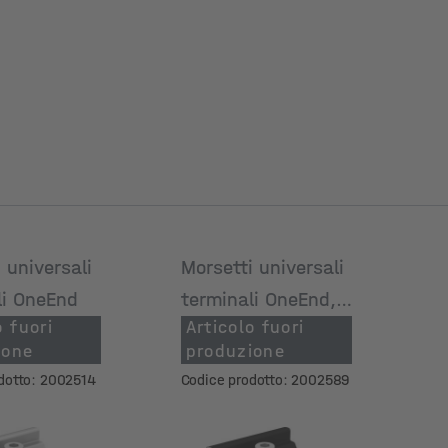
 universali
Morsetti universali
li OneEnd
terminali OneEnd,
o fuori
Articolo fuori
anodizzato nero
ione
produzione
dotto: 2002514
Codice prodotto: 2002589