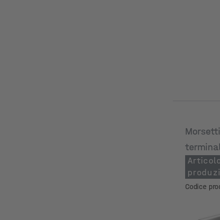
Morsetti
termina
Articol
produz
Codice pro