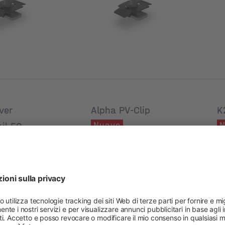
ver
Alpha PV-Clip
K
Nuovo
N
ail 50
Codice prodotto: 2005041
Co
dotto: 2002907