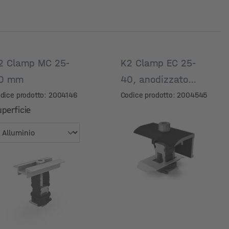
2 Clamp MC 25-
K2 Clamp EC 25-
0 mm
40, anodizzato
nero
dice prodotto: 2004146
Codice prodotto: 2004545
perficie
perficie