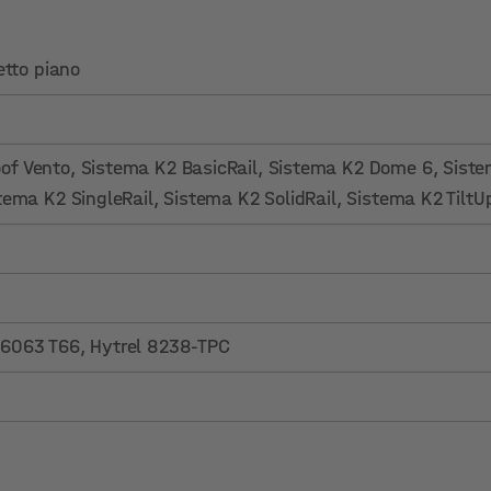
Tetto piano
of Vento
, Sistema K2 BasicRail
, Sistema K2 Dome 6
, Sist
stema K2 SingleRail
, Sistema K2 SolidRail
, Sistema K2 TiltU
 6063 T66, Hytrel 8238-TPC