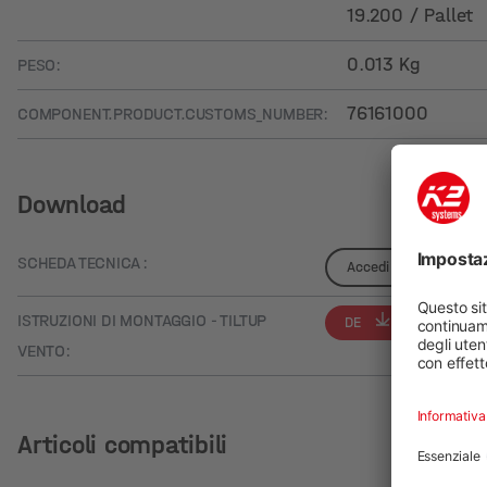
19.200 / Pallet
0.013 Kg
PESO:
76161000
COMPONENT.PRODUCT.CUSTOMS_NUMBER:
Download
SCHEDA TECNICA :
Accedi per vedere i de
ISTRUZIONI DI MONTAGGIO - TILTUP
DE
EN
VENTO:
Articoli compatibili