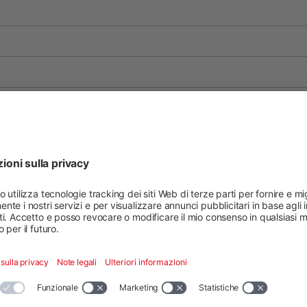
ttagli
ES
FR
IT
PT