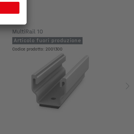
MultiRail 10
Articolo fuori produzione
Codice prodotto: 2001300