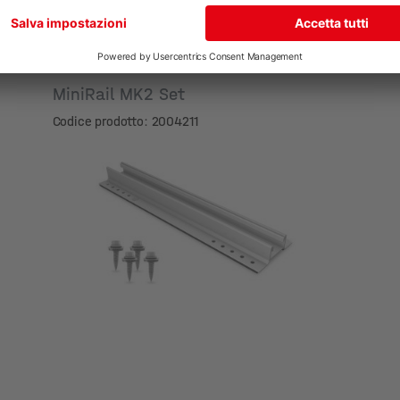
MiniRail MK2 Set
Codice prodotto: 2004211