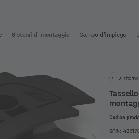
e
Sistemi di montaggio
Campo d'impiego
Di ritorno
Tassello
montagg
Codice prod
GTIN:
42517