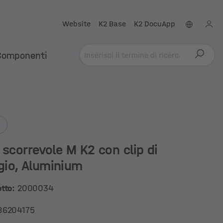
Website
K2 Base
K2 DocuApp
Componenti
 scorrevole M K2 con clip di
io, Aluminium
otto:
2000034
86204175