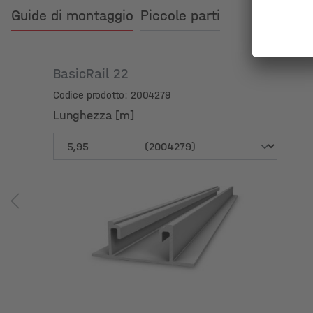
Guide di montaggio
Piccole parti
BasicRail 22
Codice prodotto: 2004279
Lunghezza [m]
Lunghezza [m]