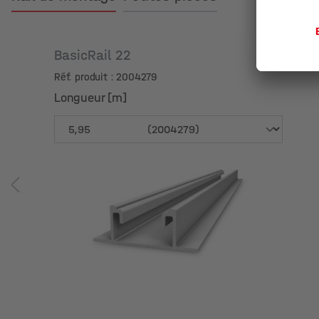
BasicRail 22
Réf. produit : 2004279
Longueur [m]
Longueur [m]