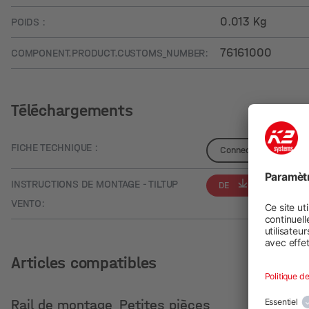
0.013 Kg
POIDS :
76161000
COMPONENT.PRODUCT.CUSTOMS_NUMBER:
Téléchargements
FICHE TECHNIQUE :
Connectez-vous pour v
INSTRUCTIONS DE MONTAGE - TILTUP
DE
EN
VENTO:
Articles compatibles
Rail de montage
Petites pièces