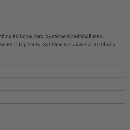
stème K2 Dome Zero
, Système K2 MiniRail MK2
,
me K2 TiltUp Vento
, Système K2 Universal KL-Clamp