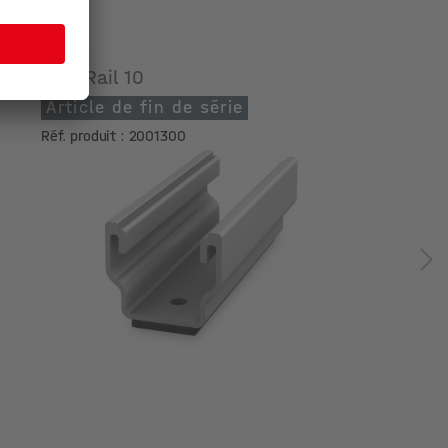
MultiRail 10
Article de fin de série
Réf. produit : 2001300