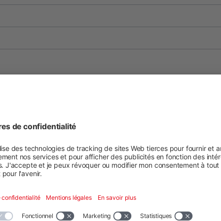
oir les détails
ES
FR
IT
PT