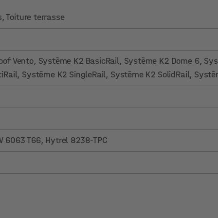
s
, Toiture terrasse
oof Vento
, Système K2 BasicRail
, Système K2 Dome 6
, Sy
iRail
, Système K2 SingleRail
, Système K2 SolidRail
, Systè
 6063 T66, Hytrel 8238-TPC