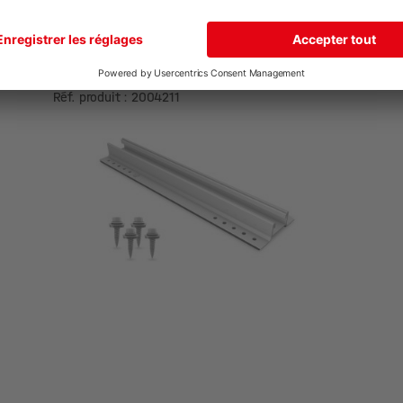
MiniRail MK2 Set
Réf. produit : 2004211