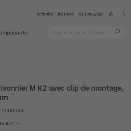
Website
K2 Base
K2 DocuApp
omposants
risonnier M K2 avec clip de montage,
um
:
2000034
86204175