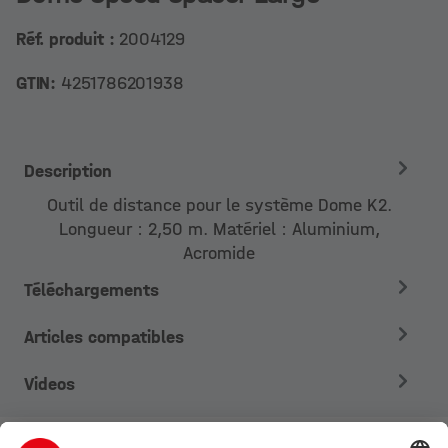
Réf. produit :
2004129
GTIN:
4251786201938
Description
Outil de distance pour le système Dome K2.
Longueur : 2,50 m. Matériel : Aluminium,
Acromide
Téléchargements
Articles compatibles
Videos