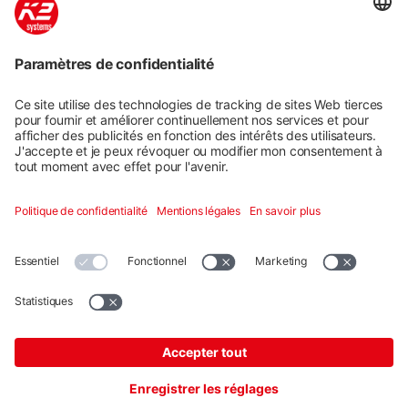
Systèmes de montage
Services numériques
Formation et soutien
Social media
Contact
Additional
K2 Systems GmbH · Haldenstraße 1 · 71272 Renningen ·
Germany ·
+49 7159 420590
·
info@k2-systems.com