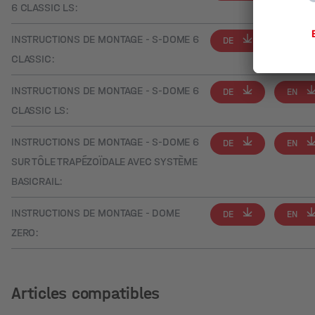
6 CLASSIC LS:
INSTRUCTIONS DE MONTAGE - S-DOME 6
DE
EN
CLASSIC:
INSTRUCTIONS DE MONTAGE - S-DOME 6
DE
EN
CLASSIC LS:
INSTRUCTIONS DE MONTAGE - S-DOME 6
DE
EN
SUR TÔLE TRAPÉZOÏDALE AVEC SYSTÈME
BASICRAIL:
INSTRUCTIONS DE MONTAGE - DOME
DE
EN
ZERO:
Articles compatibles