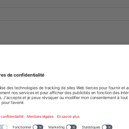
oir les détails
EN
ES
FR
HU
IT
JA
PL
RO
SL