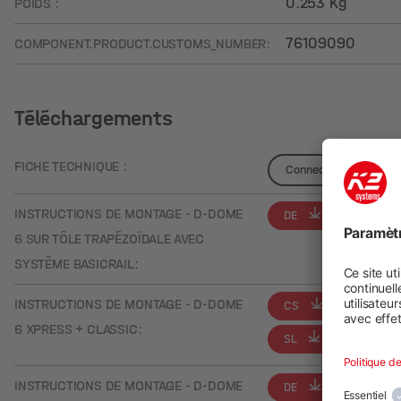
0.253 Kg
POIDS :
76109090
COMPONENT.PRODUCT.CUSTOMS_NUMBER:
Téléchargements
FICHE TECHNIQUE :
Connectez-vous pour v
INSTRUCTIONS DE MONTAGE - D-DOME
DE
EN
6 SUR TÔLE TRAPÉZOÏDALE AVEC
SYSTÈME BASICRAIL:
INSTRUCTIONS DE MONTAGE - D-DOME
CS
DE
6 XPRESS + CLASSIC:
SL
INSTRUCTIONS DE MONTAGE - D-DOME
DE
EN