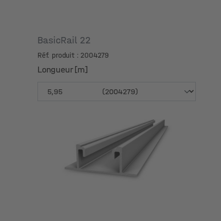
BasicRail 22
Réf. produit : 2004279
Longueur [m]
Longueur [m]