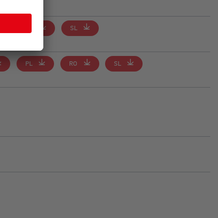
RO
SL
PL
RO
SL