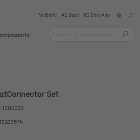
Website
K2 Base
K2 DocuApp
omposants
atConnector Set
:
1006039
86203574