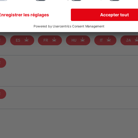
ES
FR
HU
IT
PL
ES
FR
HU
IT
JA