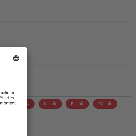
JA
NL
PL
RO