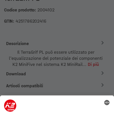
Codice prodotto:
2004102
GTIN:
4251786202416
Descrizione
Il TerraGrif PL può essere utilizzato per
l'equalizzazione del potenziale dei componenti
K2 MiniFive nel sistema K2 MiniRail…
Di più
Download
Articoli compatibili