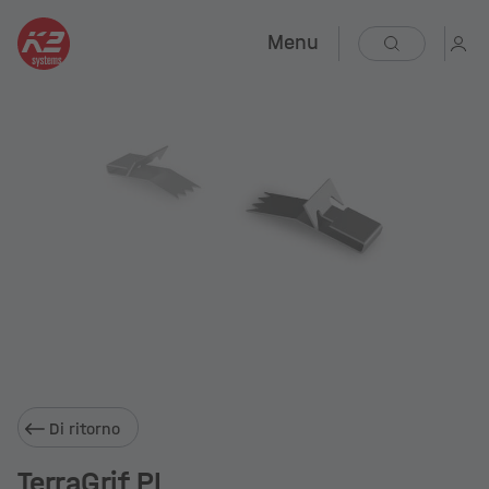
Menu
Di ritorno
TerraGrif PL