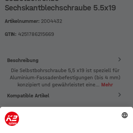
Sechskantblechschraube 5.5x19
Artikelnummer:
2004432
GTIN:
4251786215669
Beschreibung
Die Selbstbohrschraube 5,5 x19 ist speziell für
Aluminium-Fassadenbefestigungen (bis 4 mm)
konzipiert und gewährleistet eine…
Mehr
Kompatible Artikel