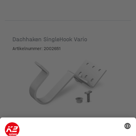
Dachhaken SingleHook Vario
Artikelnummer: 2002651