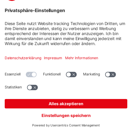
Dachhaken SingleHook 3S
Artikelnummer: 2003215