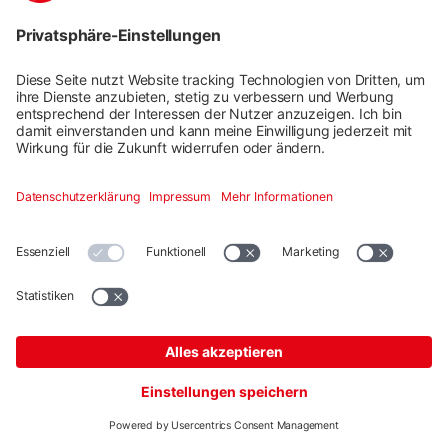
Blitzschutzklemme Multi Alu 8 mm Set
EINGESTELLT
Artikelnummer: 2002473