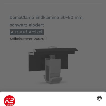
DomeClamp Endklemme 30-50 mm,
schwarz eloxiert
Auslauf Artikel
Artikelnummer: 2002610