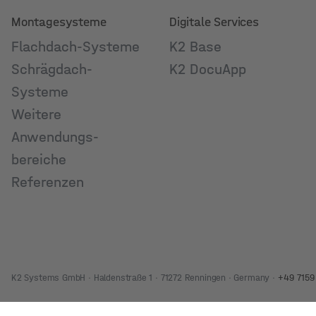
Montagesysteme
Digitale Services
Flachdach-Systeme
K2 Base
Schrägdach-
K2 DocuApp
Systeme
Weitere
Anwendungs­
bereiche
Referenzen
K2 Systems GmbH · Haldenstraße 1 · 71272 Renningen · Germany ·
+49 7159