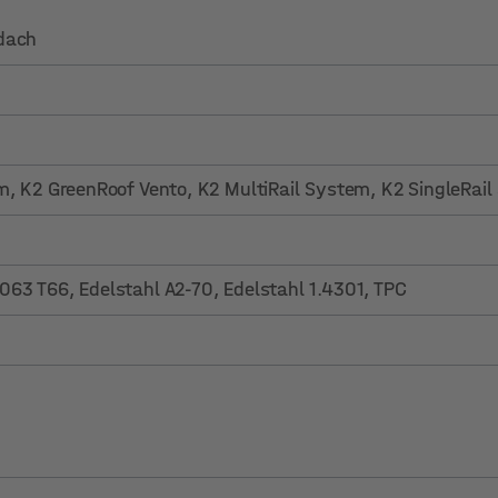
dach
em
, K2 GreenRoof Vento
, K2 MultiRail System
, K2 SingleRai
63 T66, Edelstahl A2-70, Edelstahl 1.4301, TPC