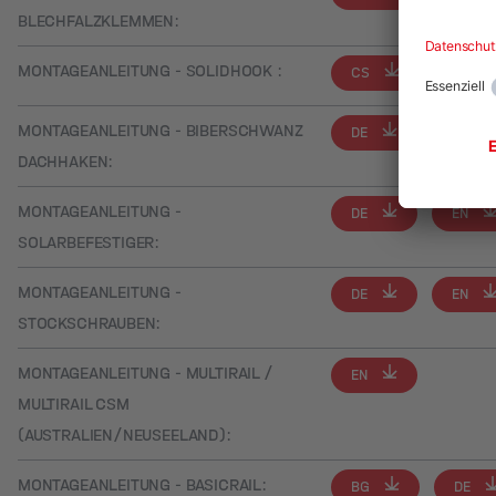
BLECHFALZKLEMMEN:
MONTAGEANLEITUNG - SOLIDHOOK :
CS
DE
MONTAGEANLEITUNG - BIBERSCHWANZ
DE
EN
DACHHAKEN:
MONTAGEANLEITUNG -
DE
EN
SOLARBEFESTIGER:
MONTAGEANLEITUNG -
DE
EN
STOCKSCHRAUBEN:
MONTAGEANLEITUNG - MULTIRAIL /
EN
MULTIRAIL CSM
(AUSTRALIEN/NEUSEELAND):
MONTAGEANLEITUNG - BASICRAIL:
BG
DE