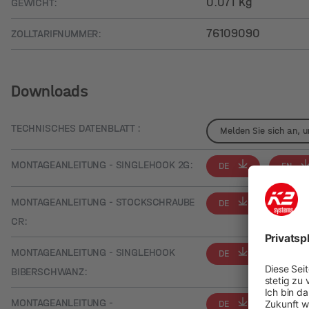
0.071 Kg
GEWICHT:
76109090
ZOLLTARIFNUMMER:
Downloads
TECHNISCHES DATENBLATT :
Melden Sie sich an, 
MONTAGEANLEITUNG - SINGLEHOOK 2G:
DE
EN
MONTAGEANLEITUNG - STOCKSCHRAUBE
DE
EN
CR:
MONTAGEANLEITUNG - SINGLEHOOK
DE
EN
BIBERSCHWANZ:
MONTAGEANLEITUNG -
DE
EN