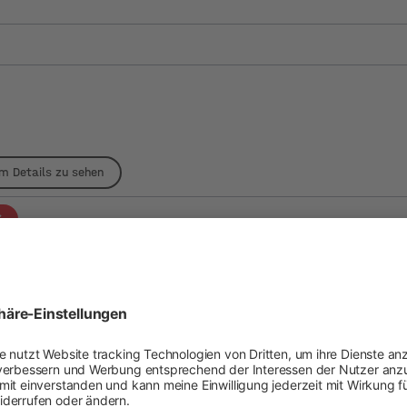
um Details zu sehen
FR
IT
FR