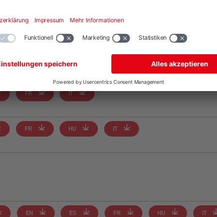
EN
FR
HU
IT
PL
FR
IT
FR
HU
IT
EN
ES
FR
HU
IT