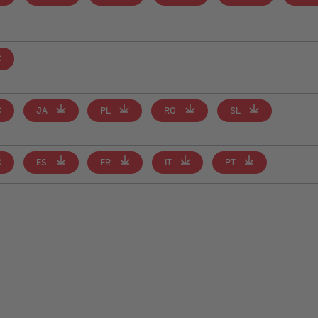
JA
PL
RO
SL
ES
FR
IT
PT