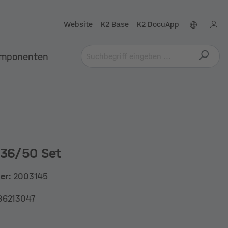
Website
K2 Base
K2 DocuApp
mponenten
 36/50 Set
mer:
2003145
86213047