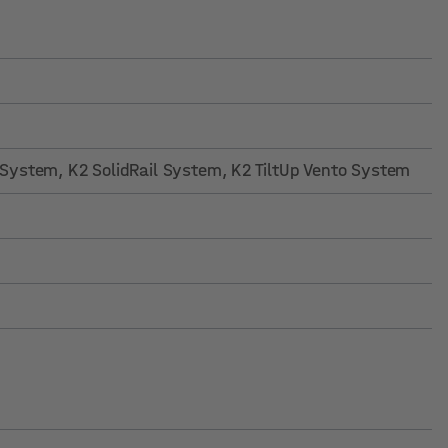
l System
, K2 SolidRail System
, K2 TiltUp Vento System