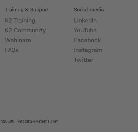
Training & Support
Social media
K2 Training
LinkedIn
K2 Community
YouTube
Webinare
Facebook
FAQs
Instagram
Twitter
 420590
·
info@k2-systems.com